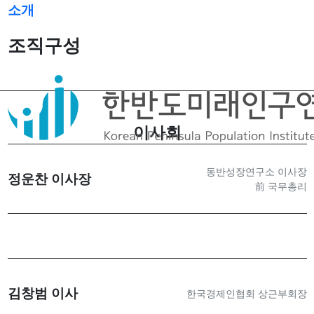
조직구성
소개
조직구성
이사회
동반성장연구소 이사장
정운찬 이사장
前 국무총리
김창범 이사
한국경제인협회 상근부회장