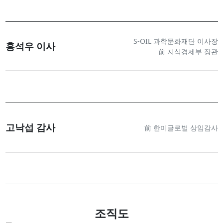
S-OIL 과학문화재단 이사장
홍석우 이사
前 지식경제부 장관
고낙섭 감사
前 한미글로벌 상임감사
조직도