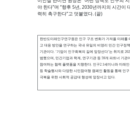
이인실 한미연 원장은 “어떤 정책도 인구의 
야 한다”며 “향후 5년, 2030년까지의 시
력히 촉구한다”고 덧붙였다. (끝)
한반도미래인구연구원은 인구 구조 변화가 가져올 미래를
고 대응 방안을 연구하는 국내 유일의 비영리 민간 인구정책
기관이다
. ‘
기업이 인구회복의 길에 앞장선다
’
는 취지로
202
범했으며
,
민간기업과 학계
,
연구기관 등
59
개 파트너 기관
참여하는 협력 플랫폼을 지향한다
.
인구
2.1
세미나와 미래
등 학술행사와 다양한 시민참여형 캠페인 활동을 통해 인구
극복을 위한 사회적 공감대 형성에 앞장서고 있다
.