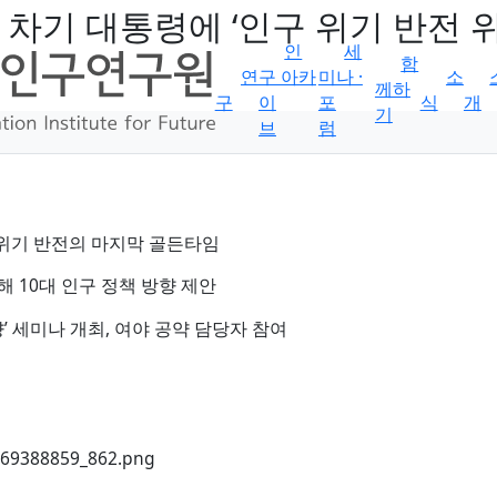
기 대통령에 ‘인구 위기 반전 위한
인
세
함
연
구 아카
미나 ·
소
께하
구
이
포
식
개
기
브
럼
구 위기 반전의 마지막 골든타임
 10대 인구 정책 방향 제안
’ 세미나 개최, 여야 공약 담당자 참여