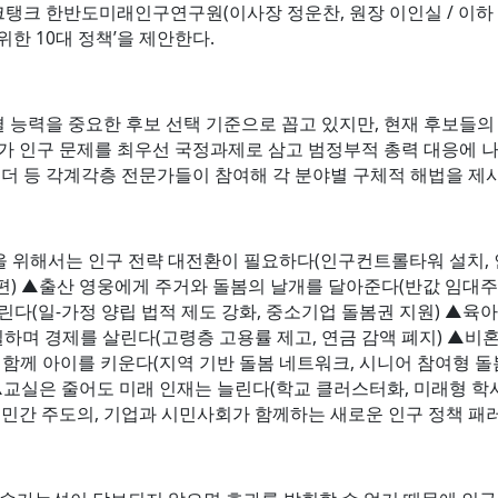
문 싱크탱크 한반도미래인구연구원(이사장 정운찬, 원장 이인실 / 이하
한 10대 정책’을 제안한다.
 능력을 중요한 후보 선택 기준으로 꼽고 있지만, 현재 후보들의
부가 인구 문제를 최우선 국정과제로 삼고 범정부적 총력 대응에
, 젠더 등 각계각층 전문가들이 참여해 각 분야별 구체적 해법을 제
을 위해서는 인구 전략 대전환이 필요하다(인구컨트롤타워 설치, 
편) ▲출산 영웅에게 주거와 돌봄의 날개를 달아준다(반값 임대주택
린다(일-가정 양립 법적 제도 강화, 중소기업 돌봄권 지원) ▲
 일하며 경제를 살린다(고령층 고용률 제고, 연금 감액 폐지) ▲
 함께 아이를 키운다(지역 기반 돌봄 네트워크, 시니어 참여형 돌
▲교실은 줄어도 미래 인재는 늘린다(학교 클러스터화, 미래형 학사
 민간 주도의, 기업과 시민사회가 함께하는 새로운 인구 정책 패