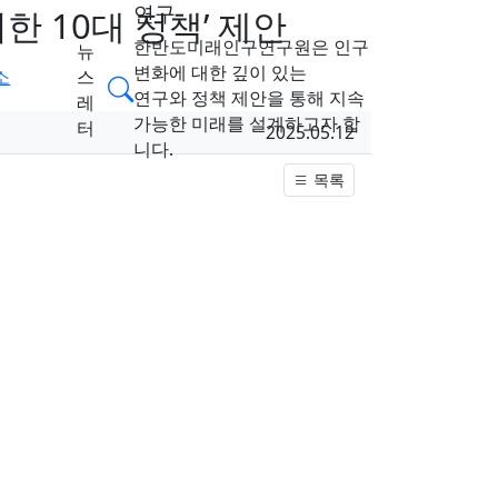
연구
 10대 정책’ 제안
한반도미래인구연구원은 인구
뉴
변화에 대한 깊이 있는
소
스
검색
연구와 정책 제안을 통해 지속
레
가능한 미래를 설계하고자 합
터
작성일
2025.05.12
니다.
목록