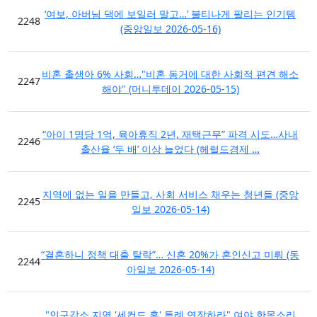
‘여보, 아버님 댁에 보일러 말고…’ 불티나게 팔리는 인기템
2248
(중앙일보 2026-05-16)
비혼 출생아 6% 사회…"비혼 동거에 대한 사회적 편견 해소
2247
해야" (머니투데이 2026-05-15)
“아이 1명당 1억, 육아휴직 2년, 재택근무” 파격 시도…사내
2246
출산율 ‘두 배’ 이상 늘었다 (헤럴드경제 …
지역에 없는 일을 만들고, 사회 서비스 채우는 청년들 (중앙
2245
일보 2026-05-14)
“결혼하니 정책 대출 탈락”… 신혼 20%가 혼인신고 미뤄 (동
2244
아일보 2026-05-14)
"인구감소 지역 '세컨드 홈' 특례 연장하라" 여야 한목소리