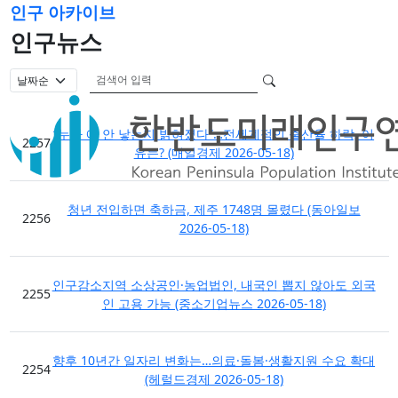
인구 아카이브
인구뉴스
검색어 필수
검색
“누가 애 안 낳는지 밝혀졌다”…전세계적인 출산율 하락, 이
2257
유는? (매일경제 2026-05-18)
청년 전입하면 축하금, 제주 1748명 몰렸다 (동아일보
2256
2026-05-18)
인구감소지역 소상공인·농업법인, 내국인 뽑지 않아도 외국
2255
인 고용 가능 (중소기업뉴스 2026-05-18)
향후 10년간 일자리 변화는…의료·돌봄·생활지원 수요 확대
2254
(헤럴드경제 2026-05-18)