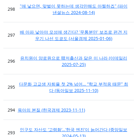
"애 낳으면, 맞벌이 못하는데 생각만해도 아찔하죠" (파이
298
낸셜뉴스 2024-08-14)
배 아파 낳아야 모성애 생긴다? '무통분만' 보조로 편견 지
297
우기 나선 도쿄도 (서울경제 2025-01-06)
유치원이 양로원으로 韓저출산과 닮은 이 나라 (이데일리
296
2025-07-25)
다문화 고교생 자퇴율 첫 2% 넘어… “학교 부적응 때문” 최
295
다 (동아일보 2025-11-10)
294
육아의 본질 (한국경제 2023-11-11)
인구도 자산도 ‘고령화’…‘한국 엔진’이 늙어간다 (중앙일보
293
2024-05-13)