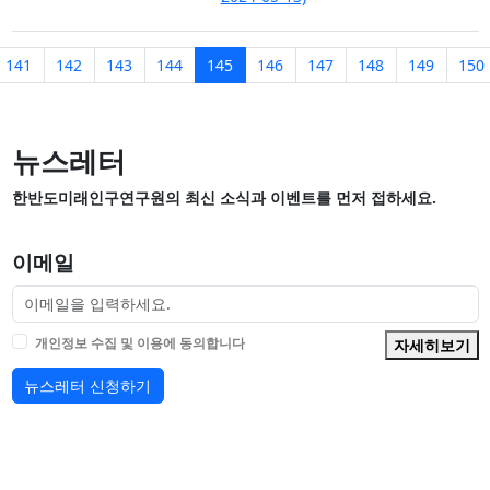
지
전 페이지
페이지 현재
141
142
143
144
145
146
147
148
149
150
뉴스레터
한반도미래인구연구원의 최신 소식과 이벤트를 먼저 접하세요.
이메일
개인정보 수집 및 이용에 동의합니다
자세히보기
뉴스레터 신청하기