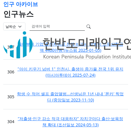
인구 아카이브
인구뉴스
검색어 필수
검색
올해부터 기업 출산지원금 전액 비과세 맞벌이 소득상한금
307
액 4400만원 (뉴스핌 2025-01-05)
"아이 키우기 넘버 1" 인천시, 출생아 증가율 전국 1위 유지
306
(아시아투데이 2025-07-24)
학생 수 적어 셀프 졸업앨범…선생님은 1년 내내 '폰카' 찍었
305
다 (중앙일보 2023-11-10)
“저출생·인구 감소 적극 대응하자” 자치구마다 출산·보육정
304
책 확대 (조선일보 2024-05-13)