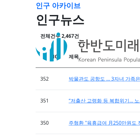
인구 아카이브
인구뉴스
전체건수
2,467건
NO
제목
352
박물관도 공항도 … 3자녀 가족은 긴
351
“저출산 고령화 등 복합위기… 노사 
350
주형환 "육휴급여 月250만원도 적다