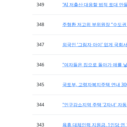
349
"AI 저출산 대응할 법적 토대 만들 
348
주형환 저고위 부위원장 “수도권 집
347
외국인 ‘그림자 아이’ 없게 국회서 
346
"여자들은 집으로 돌아가 애를 낳아
345
국토부, 고령자복지주택 연내 3000
344
"인구감소지역 주택 '2자녀' 자동차 취
343
육휴 대체인력 지원금, 1인당 연 1