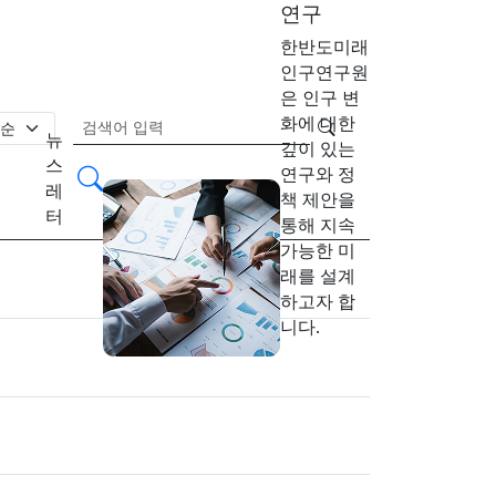
연구
한반도미래
인구연구원
은 인구 변
검색어 필수
화에 대한
뉴
깊이 있는
검색
스
검색
연구와 정
레
책 제안을
터
통해 지속
가능한 미
래를 설계
하고자 합
니다.