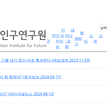
인
세
함
연
구 아
미나
소
소
께하
구
카이
· 포
식
개
기
브
럼
줄 대기 없이 바로 통과한다 (매일경제 2023-11-03)
힘 합쳐야” (동아일보 2024-05-11)
" (파이낸셜뉴스 2024-08-12)