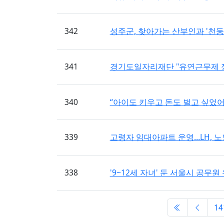
342
성주군, 찾아가는 산부인과 '천둥
341
경기도일자리재단 "유연근무제 정착 
340
“아이도 키우고 돈도 벌고 싶었어요”
339
고령자 임대아파트 운영…LH, 노인복
338
'9~12세 자녀' 둔 서울시 공무원 
첫 페이지
이전 
14