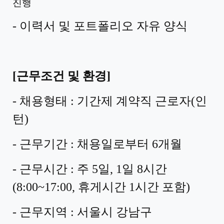
진행
- 이력서 및
포트폴리오 자유 양식
[
근무조건 및 환경
]
-
채용형태
:
기간제 계약직 근로자
(
인
턴
)
-
근무기간
:
채용일로부터
6
개월
-
근무시간
:
주
5
일
, 1
일
8
시간
(8:00~17:00,
휴게시간
1
시간 포함
)
-
근무지역
:
서울시 강남구