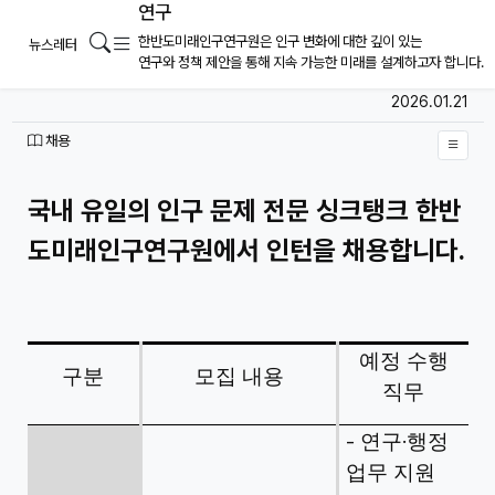
연구
2026년 한반도미래인구연구원 인턴 채용 공
메뉴
검색
한반도미래인구연구원은 인구 변화에 대한 깊이 있는
뉴스레터
고 (~2026.2.13 마감)
연구와 정책 제안을 통해 지속 가능한 미래를 설계하고자 합니다.
페이지 정보
작성일
2026.01.21
작성자
분류
채용
본문
국내 유일의 인구 문제 전문 싱크탱크 한반
도미래인구연구원에서 인턴을 채용합니다.
예정 수행
구분
모집 내용
직무
-
·
연구
행정
업무 지원