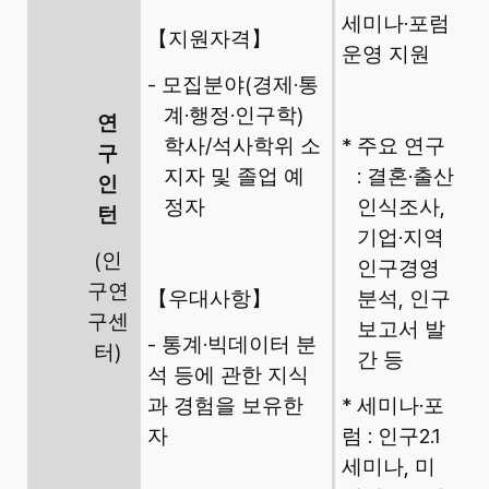
·
세미나
포럼
【
지원자격
】
운영 지원
-
(
·
모집분야
경제
통
·
·
)
계
행정
인구학
연
/
*
학사
석사학위 소
주요 연구
구
:
·
지자 및 졸업 예
결혼
출산
인
,
정자
인식조사
턴
·
기업
지역
(
인
인구경영
구연
,
【
우대사항
】
분석
인구
구센
보고서 발
-
·
통계
빅데이터 분
)
터
간 등
석 등에 관한 지식
*
·
과 경험을 보유한
세미나
포
:
2.1
자
럼
인구
,
세미나
미