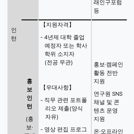
래인구포럼
등
【
지원자격
】
인
- 4
년제 대학 졸업
턴
예정자 또는 학사
학위 소지자
(
)
전공 무관
·
홍보
캠페인
활동 전반
홍
지원
【
우대사항
】
보
SNS
연구원
인
-
직무 관련 포트폴
채널 및 콘
턴
(
리오 제출
양식
텐츠 운영
)
자유
(
홍
지원
·
보
-
영상 편집 프로그
·
온
오프라인