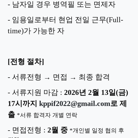
- 남자일 경우 병역필 또는 면제자
- 임용일로부터 현업 전일 근무
(Full-
time)
가 가능한 자
[
전형 절차
]
- 서류전형
→
면접
→
최종 합격
- 서류지원 마감
:
2026
년
2
월
13
일
(
금
)
17
시까지
kppif2022@gmail.com
로 제
출
*
서류 합격자 개별 연락
- 면접전형
:
2월 중
*
개인별 일정 협의 후