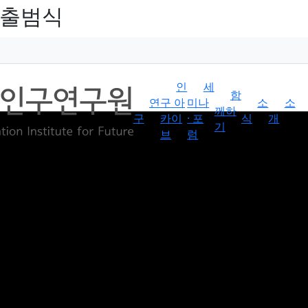
 출범식
인
세
함
연
구 아
미나
소
소
께하
구
카이
· 포
식
개
기
브
럼