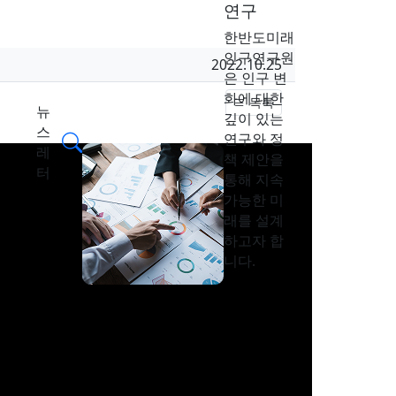
연구
한반도미래
인구연구원
작성일
2022.10.25
은 인구 변
화에 대한
목록
뉴
깊이 있는
스
검색
연구와 정
레
책 제안을
터
통해 지속
가능한 미
래를 설계
하고자 합
니다.