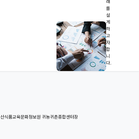
래
를
설
계
하
고
자
합
니
다.
농림수산식품교육문화정보원 귀농귀촌종합센터장