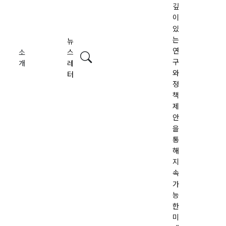
깊
이
있
는
뉴
연
소
스
검색
구
개
레
와
터
정
책
제
안
을
통
해
지
속
가
능
한
미