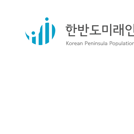
주제 : 사라진 인구, 생활인구로 다시 채우는 미래: 인구 대
일시 : 2025년 10월 15일 (수) 15:30~17:50
장소 :강원특별자치도청 별관 4층 대회의실
주최 : 서울신문
주관 : 한반도미래인구연구원
<개회사> 김성수 서울신문 사장