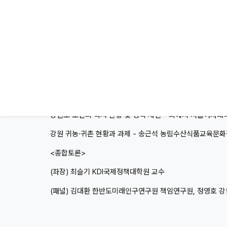
<환영사> 김진태 강원특별자치도 도지사
<축사> 이인실 한반도미래인구연구원 원장, 김시성 강원특
<기조강연>
한국의 인구문제와 강원특별자치도의 과제 - 최슬기 KDI
<주제발표>
강원도 생활인구, 활용 및 개선방안 - 정영호 강원연구원 
강원도 노인의 복지 현황 및 정책 제언 - 최혜지 서울여자
강원 귀농·귀촌 현황과 과제 - 송근석 농림수산식품교육
<종합토론>
(좌장) 최슬기 KDI국제정책대학원 교수
(패널) 김대환 한반도미래인구연구원 책임연구원, 정영호