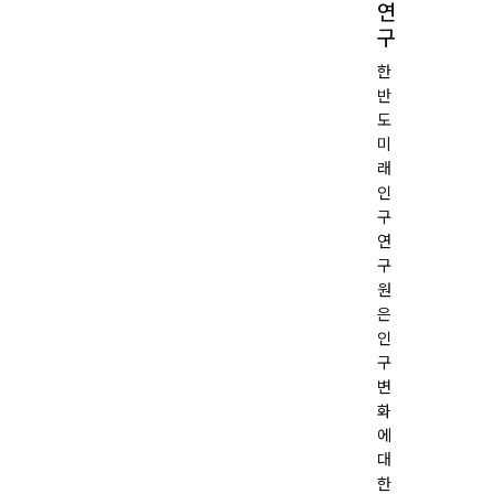
연
래: 인구 대반전 해법, 강원에
구
한
반
도
작성일
2025.10.16
미
래
목록
인
구
연
구
원
은
인
구
변
화
에
대
한