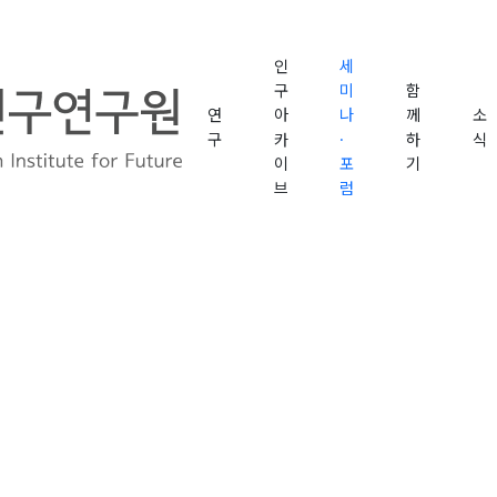
인
세
구
미
함
연
아
나
께
소
구
카
·
하
식
이
포
기
브
럼
반전 해법, 강원에서 시작하다