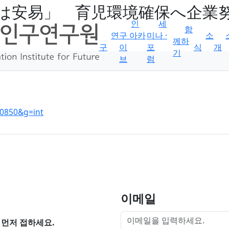
は安易」 育児環境確保へ企業
인
세
함
연
구 아카
미나 ·
소
께하
구
이
포
식
개
기
브
럼
600850&g=int
이메일
먼저 접하세요.