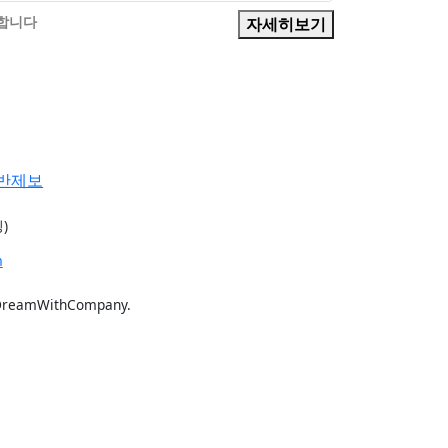
의합니다
자세히보기
반제보
)
m
DreamWithCompany.