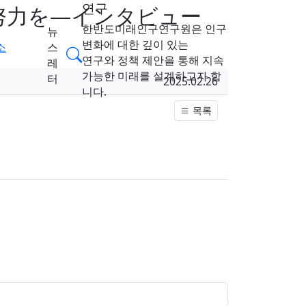
연구
努力を―インタビュー
한반도미래인구연구원은 인구
뉴
변화에 대한 깊이 있는
소
스
검색
연구와 정책 제안을 통해 지속
레
가능한 미래를 설계하고자 합
터
작성일
2025.02.26
니다.
목록