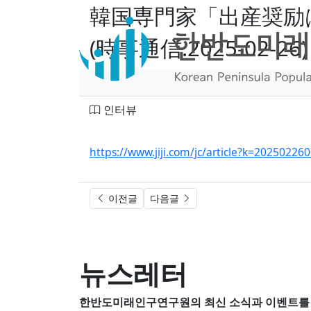
韓国専門家「出産奨励
(時事通信.2025-02-26)
페이지 정보
작성자
분류
인터뷰
본문
https://www.jiji.com/jc/article?k=2025022
이전글
다음글
뉴스레터
한반도미래인구연구원의 최신 소식과 이벤트를 