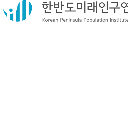
▲ 인구친화적 고용문화 확산 위한 공동 이니셔티브 추진
▲ 양 기관 보유 데이터·전문성 결합해 실질적 해법 모색
(2025-09-08) 한반도미래인구연구원(이사장 정운찬, 원장 이인
실 / 이하 한미연)이 지난 4일 잡코리아(대표이사 윤현준)와 저
출산·고령화 등 인구구조 변화에 대응하기 위한 업무협약을 체