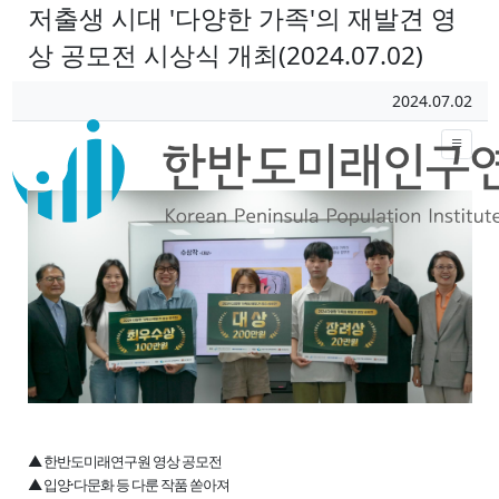
저출생 시대 '다양한 가족'의 재발견 영
상 공모전 시상식 개최(2024.07.02)
페이지 정보
작성일
2024.07.02
작성자
본문
▲ 한반도미래연구원 영상 공모전
▲ 입양·다문화 등 다룬 작품 쏟아져