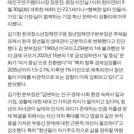
래인구연구원(이사장 정운찬, 원장 이인실 / 이하 한미연)이 9
월 30일(화) 개최한 제4차 인구2.1세미나 <행복한 일터 만들어
가요: 일·가정·삶이 함께하는 기업 혁신 전략>이 성황리에 마무
리됐다.
김기헌 한국청소년정책연구원 청년정책연구본부장은 주제발
표에서 한국 청년들의 생애관이 근본적으로 변화했다고 진단
했다. 김 본부장은 "1960년 미국의 2,234분의 1에 불과했던 우
리 경제 규모가 2023년 16분의 1로 급성장하면서 '일 중심' 문
화가 '여가 중심'으로 전환됐다"며 "특히 향후 경제성장률이
2035년까지 1.5~2.1%, 이후엔 1% 미만으로 예측되면서 청년
들이 미래를 비관적으로 보는 경향이 더욱 강화되고 있다"고
분석했다.
김기헌 본부장은 “급변하는 인구·경제·사회 환경 속에서 일과
가정, 생활에 대한 세대 간 가치관 차이가 벌어지고 있다며, 청
년의 자녀관이 실제와 인식의 괴리가 존재하는 만큼 저출생 문
제 해결을 위해서는 자산 격차 확대를 막고 영끌과 같은 부작
용을 가져온 부동산 문제에 대한 근본적 개선이 필요하다”고
강조했다. 특히 “청년들이 자기주도적으로 삶을 영위할 역량