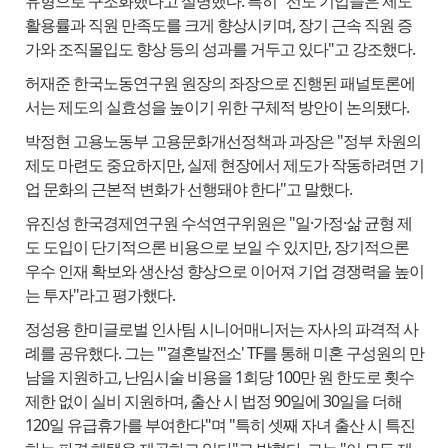
유형으로 구조화했다고 설명했다. 특히 "선도 기업들은 제도
활용률과 직원 만족도를 크게 향상시키며, 장기 근속 직원 증
가와 조직몰입도 향상 등의 성과를 거두고 있다"고 강조했다.
허재준 한국노동연구원 원장의 좌장으로 진행된 패널토론에
서는 제도의 실효성을 높이기 위한 구체적 방안이 논의됐다.
박정현 고용노동부 고용문화개선정책과 과장은 "정부 차원의
제도 마련도 중요하지만, 실제 현장에서 제도가 작동하려면 기
업 문화의 근본적 변화가 선행돼야 한다"고 말했다.
유진성 한국경제연구원 수석연구위원은 "일·가정·삶 균형 제
도 도입이 단기적으론 비용으로 보일 수 있지만, 장기적으론
우수 인재 확보와 생산성 향상으로 이어져 기업 경쟁력을 높이
는 투자"라고 평가했다.
정성용 한미글로벌 인사팀 시니어매니저는 자사의 파격적 사
례를 공유했다. 그는 "'결혼발전소' TF를 통해 미혼 구성원의 만
남을 지원하고, 난임시술 비용을 1회당 100만 원 한도로 횟수
제한 없이 실비 지원하며, 출산 시 법정 90일에 30일을 더해
120일 유급휴가를 부여한다"며 "특히 셋째 자녀 출산 시 특진