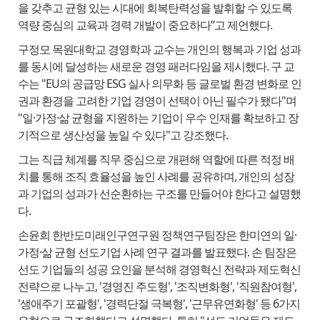
을 갖추고 균형 있는 시대에 회복탄력성을 발휘할 수 있도록
역량 중심의 교육과 경력 개발이 중요하다”고 제언했다.
구정모 목원대학교 경영학과 교수는 개인의 행복과 기업 성과
를 동시에 달성하는 새로운 경영 패러다임을 제시했다. 구 교
수는 "EU의 공급망 ESG 실사 의무화 등 글로벌 환경 변화로 인
권과 환경을 고려한 기업 경영이 선택이 아닌 필수가 됐다"며
"일·가정·삶 균형을 지원하는 기업이 우수 인재를 확보하고 장
기적으로 생산성을 높일 수 있다"고 강조했다.
그는 직급 체계를 직무 중심으로 개편해 역할에 따른 적정 배
치를 통해 조직 효율성을 높인 사례를 공유하며, 개인의 성장
과 기업의 성과가 선순환하는 구조를 만들어야 한다고 설명했
다.
손윤희 한반도미래인구연구원 정책연구팀장은 한미연의 일·
가정·삶 균형 선도기업 사례 연구 결과를 발표했다. 손 팀장은
선도 기업들의 성공 요인을 분석해 경영혁신 전략과 제도혁신
전략으로 나누고, '경영진 주도형', '조직변화형', '직원참여형',
'생애주기 포괄형', '경력단절 극복형', '근무유연화형' 등 6가지