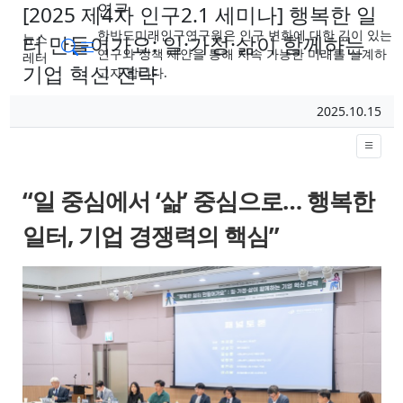
연구
[2025 제4차 인구2.1 세미나] 행복한 일
한반도미래인구연구원은 인구 변화에 대한 깊이 있는
뉴스
터 만들어가요: 일·가정·삶이 함께하는
메뉴
검색
연구와 정책 제안을 통해 지속 가능한 미래를 설계하
레터
기업 혁신 전략
고자 합니다.
페이지 정보
작성일
2025.10.15
작성자
본문
“일 중심에서 ‘삶’ 중심으로…
행복한
일터, 기업 경쟁력의 핵심”