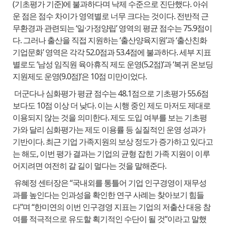
(기초평가 기준)에 불과하다며 낙제 수준으로 진단했다. 아쉬
운 점은 점수 차이가 영역별로 너무 크다는 것이다. 전반적 근
무환경과 관련되는 ‘일·가정양립’ 영역의 평균 점수는 75.9점이
다. 그러나 출산을 직접 지원하는 ‘출산양육지원’과 ‘출산친화
기업문화’ 영역은 각각 52.0점과 53.4점에 불과하다. 세부 지표
별로도 ‘남성 임직원 육아휴직 제도 운영(5.2점)’과 ‘복귀 온보딩
지원제도 운영(9.0점)’은 10점 미만이었다.
더군다나 심화평가 평균 점수는 48.1점으로 기초평가 55.6점
보다도 10점 이상 더 낮다. 이는 시행 중인 제도 마저도 제대로
이용되지 않는 것을 의미한다. 제도 도입 여부를 보는 기초평
가와 달리 심화평가는 제도 이용률 등 실질적인 운영 성과가
기반이다. 최근 기업 가족지원의 보상 정도가 증가하고 있다고
는 해도, 이번 평가 결과는 기업의 균형 잡힌 가족 지원이 이루
어지려면 여전히 갈 길이 멀다는 것을 말해준다.
유혜정 센터장은 “국내외를 통틀어 기업 인구경영이 재무성
과를 높인다는 인과성을 확인한 연구 사례는 찾아보기 힘들
다”며 “한미연의 이번 인구경영 지표는 기업의 저출산 대응 참
여를 적극적으로 유도할 획기적인 수단이 될 것”이라고 말했