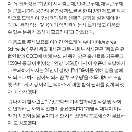
다. 유 센터장은 “기업이 시차출근제, 탄력근무제, 재택근무제
등 근로시간과 공간의 유연성 확보를 위한 다양한 제도를 적극
적으로 도입하여 구성원의 일과 생활의 균형을 실현해야 한
다”며 “특히 임신 및 육아기 임직원이 눈치 보지 않고 이용할
수 있는 분위기 조성이 필요하다”고 강조했다.
다음으로 주제발표를 이어간 안드레아 슈나이더(Andrea
Schneider) 주한 독일대사관 고용·사회부 참사관은 “독일은 유
럽연합과 OECD에 비해 수십 년 동안 낮은 출산율을 기록했고
1990년 통일 이후(여성 1인당 1.45명) 다시 이 수준에 도달하거
나 초과하기까지는 24년이 걸렸다”며 “육아를 위해 일을 덜해
도 되거나 하지 않아도 되게끔 ‘부모수당’을 소득 대체로 도입
했으며 1세 이상 아이는 탁아소에 대한 법적 권리를 갖게 되었
다”고 소개했다.
슈나이더 참사관은 “무엇보다도 가족친화적인 직장 및 사회
로 변화하는 사회적 전환이 중요했다”며 “개별적 대책이 아니
라 가족 친화성을 높이기 위한 사회 전반의 프로세스가 필요하
다”고 강조했다.