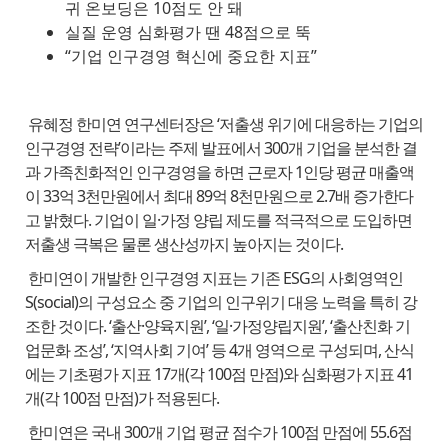
귀 온보딩은 10점도 안 돼
실질 운영 심화평가 땐 48점으로 뚝
“기업 인구경영 혁신에 중요한 지표”
유혜정 한미연 연구센터장은 ‘저출생 위기에 대응하는 기업의
인구경영 전략’이라는 주제 발표에서 300개 기업을 분석한 결
과 가족친화적인 인구경영을 하면 근로자 1인당 평균 매출액
이 33억 3천만원에서 최대 89억 8천만원으로 2.7배 증가한다
고 밝혔다. 기업이 일·가정 양립 제도를 적극적으로 도입하면
저출생 극복은 물론 생산성까지 높아지는 것이다.
한미연이 개발한 인구경영 지표는 기존 ESG의 사회영역인
S(social)의 구성요소 중 기업의 인구위기 대응 노력을 특히 강
조한 것이다. ‘출산·양육지원’, ‘일·가정양립지원’, ‘출산친화 기
업문화 조성’, ‘지역사회 기여’ 등 4개 영역으로 구성되며, 산식
에는 기초평가 지표 17개(각 100점 만점)와 심화평가 지표 41
개(각 100점 만점)가 적용된다.
한미연은 국내 300개 기업 평균 점수가 100점 만점에 55.6점