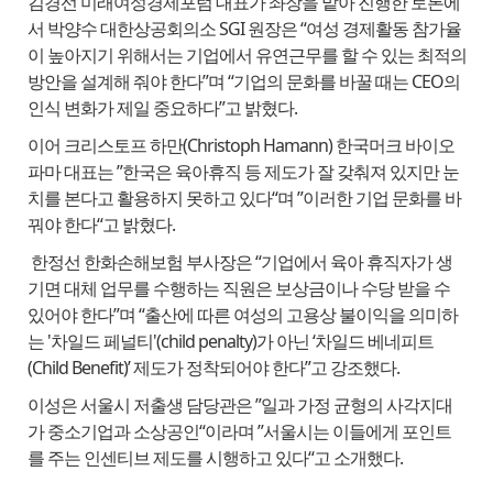
김경선 미래여성경제포럼 대표가 좌장을 맡아 진행한 토론에
서 박양수 대한상공회의소 SGI 원장은 “여성 경제활동 참가율
이 높아지기 위해서는 기업에서 유연근무를 할 수 있는 최적의
방안을 설계해 줘야 한다”며 “기업의 문화를 바꿀 때는 CEO의
인식 변화가 제일 중요하다”고 밝혔다.
이어 크리스토프 하만(Christoph Hamann) 한국머크 바이오
파마 대표는 ”한국은 육아휴직 등 제도가 잘 갖춰져 있지만 눈
치를 본다고 활용하지 못하고 있다“며 ”이러한 기업 문화를 바
꿔야 한다“고 밝혔다.
한정선 한화손해보험 부사장은 “기업에서 육아 휴직자가 생
기면 대체 업무를 수행하는 직원은 보상금이나 수당 받을 수
있어야 한다”며 “출산에 따른 여성의 고용상 불이익을 의미하
는 '차일드 페널티'(child penalty)가 아닌 ‘차일드 베네피트
(Child Benefit)’ 제도가 정착되어야 한다”고 강조했다.
이성은 서울시 저출생 담당관은 ”일과 가정 균형의 사각지대
가 중소기업과 소상공인“이라며 ”서울시는 이들에게 포인트
를 주는 인센티브 제도를 시행하고 있다“고 소개했다.