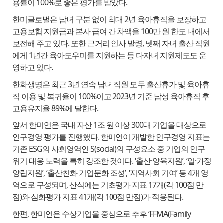
용률이 100%로 좋은 평가를 받았다.
한미글로벌은 남녀 구분 없이 최대 2년 육아휴직을 보장하고
고용보험 지원금과 본사 급여 간 차액을 100만 원 한도 내에서
보전해 주고 있다. 또한 근거리 인사 발령, 넷째 자녀 출산 직원
에게 1년간 육아도우미를 지원하는 등 다자녀 지원제도도 운
영하고 있다.
한화생명은 최근 3년 연속 남녀 직원 모두 출산휴가 및 육아휴
직 이용 및 복귀율이 100%이고 2023년 기준 남성 육아휴직 후
고용유지율 89%에 달한다.
앞서 한미연은 국내 자산 1조 원 이상 300대 기업을 대상으로
인구경영 평가를 진행했다. 한미연이 개발한 인구경영 지표는
기존 ESG의 사회영역인 S(social)의 구성요소 중 기업의 인구
위기 대응 노력을 특히 강조한 것이다. ‘출산·양육지원’, ‘일·가정
양립지원’, ‘출산친화 기업문화 조성’, ‘지역사회 기여’ 등 4개 영
역으로 구성되며, 산식에는 기초평가 지표 17개(각 100점 만
점)와 심화평가 지표 41개(각 100점 만점)가 적용된다.
한편, 한미연은 수상기업을 중심으로 추후 ‘FFMA(Family