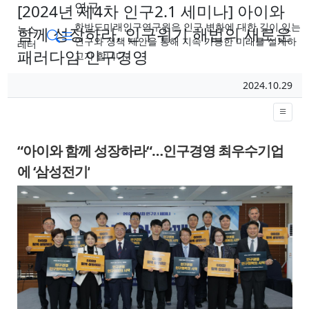
연구
[2024년 제4차 인구2.1 세미나] 아이와
한반도미래인구연구원은 인구 변화에 대한 깊이 있는
뉴스
함께 성장하라, 인구위기 해법의 새로운
메뉴
검색
연구와 정책 제안을 통해 지속 가능한 미래를 설계하
레터
패러다임 인구경영
고자 합니다.
페이지 정보
작성일
2024.10.29
작성자
본문
“아이와 함께 성장하라“…인구경영 최우수기업
에 ‘삼성전기’