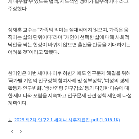
게 대우할 수 있도록 법적, 제도적인 정비가 필수적이다“라고
주장했다.
정재훈 교수는 “가족의 의미는 절대적이지 않으며, 가족은 움
직이는 삶의 단위이다”라며 “개인이 선택한 삶에 대해 사회적
낙인을 찍는 현상이 바뀌지 않으면 출산율 반등을 기대하기는
어려울 것”이라고 말했다.
한미연은 이번 세미나 이후 하반기에도 인구문제 해결을 위해
‘국가별 기업의 인구정책 참여사례 및 정부정책’, ‘여성의 경제
활동과 인구변화', ‘생산연령 인구감소’ 등의 다양한 이슈에 대
한 세미나와 포럼을 지속하고 인구문제 관련 정책 제안에 나설
계획이다.
첨부
파일크기
2023 제2차 인구2.1 세미나 사후자료집.pdf
(1,016.1K)
등