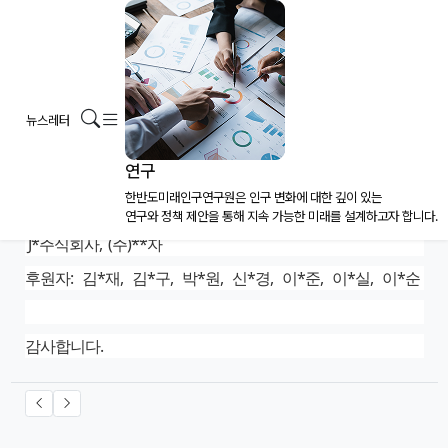
2025년 4/4분기 후원자(기관) 안내
페이지 정보
작성일
2026.01.05
작성자
메뉴
검색
뉴스레터
본문
2025년도 4/4분기에 후원해 주신 분(기관)들입니다.
연구
한반도미래인구연구원은 인구 변화에 대한 깊이 있는
연구와 정책 제안을 통해 지속 가능한 미래를 설계하고자 합니다.
후원기관: (주)**페인트, 한미*********, ㈜*주, K*** 삼*,
J*주식회사, (주)**자
후원자: 김*재, 김*구, 박*원, 신*경, 이*준, 이*실, 이*순
감사합니다.