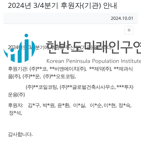
2024년 3/4분기 후원자(기관) 안내
페이지 정보
작성일
2024.10.01
작성자
본문
2024년도 3/4분기에 후원해 주신 분(기관)들입니다.
후원기관: (주)**코, **비앤에이치(주), **제약(주), **제과식
품(주), (주)**운, (주)**오토코팅,
(주)**코일코팅, (주)**글로벌건축사사무소, ***투자
운용(주)
후원자: 김*구, 박*원, 윤*환, 이*실, 이*순, 이*현, 정*숙,
정*석,
감사합니다.