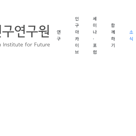
인
세
구
미
함
연
아
나
께
소
구
카
·
하
식
이
포
기
브
럼