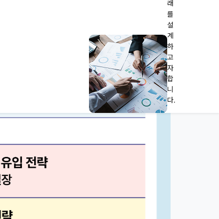
래
를
설
계
하
고
자
합
니
다.