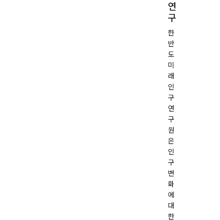
연
구
한
반
도
미
래
인
구
연
구
원
은
인
구
변
화
에
대
한