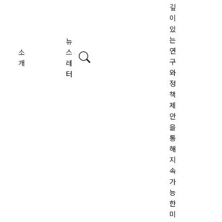
깊
이
있
는
뉴
연
소
스
검색
구
개
레
와
터
정
책
제
안
을
통
해
지
속
가
능
한
미