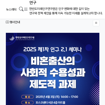
연구
2025 제1차 인구2.1세미나 안내
메뉴
검색
한반도미래인구연구원은 인구 변화에 대한 깊이 있는
뉴스레터
페이지 정보
연구와 정책 제안을 통해 지속 가능한 미래를 설계하고자 합니다.
작성일
2025.08.19
작성자
분류
행사안내
본문