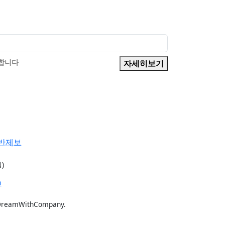
의합니다
자세히보기
반제보
)
m
DreamWithCompany.