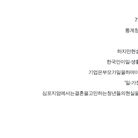
통계청
하지만현실
한국인이일-생
기업은부모가일을하며아
'일-
심포지엄에서는결혼을고민하는청년들의현실을돌아보