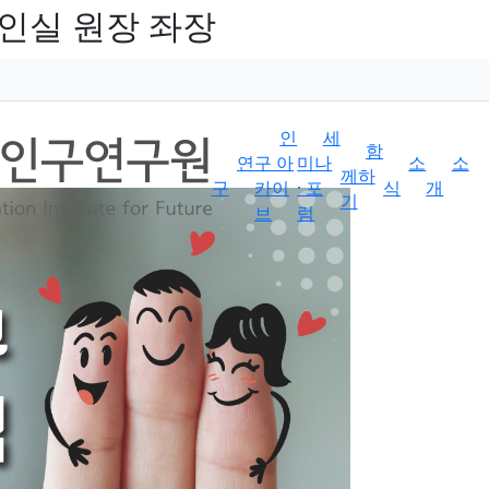
이인실 원장 좌장
인
세
함
연
구 아
미나
소
소
께하
구
카이
· 포
식
개
기
브
럼