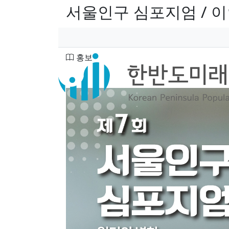
서울인구 심포지엄 / 
페이지 정보
작성자
분류
홍보
본문