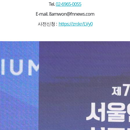
Tel.
02-6965-0055
E-mail. 8amwon@fnnews.com
사전신청 :
https://zrr.kr/LVy0