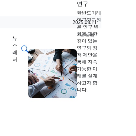
연구
한반도미래
인구연구원
작성일
2025.08.11
은 인구 변
화에 대한
목록
뉴
깊이 있는
스
검색
연구와 정
레
책 제안을
터
통해 지속
가능한 미
래를 설계
하고자 합
니다.