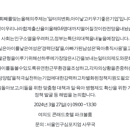
7회째를맞는올해의주제는'일터의변화,아이낳고키우기좋은기업'입니다
이우리나라합계출산율이올해0.6명대까지떨어질것이란전망을내놨습
사회는인구소멸을우려하고,정부는특단의대책을내놓을예정입니다.
은아이를낳은여성은‘경력단절’을,아빠가된남성은‘육아휴직사용’을
활균형을이루기위해선하루에가장많은시간을보내는일터의제도와문
이를돌볼수있도록유연한근무환경을조성하고,각자의상황을존중하
가정양립’을적극실천하는기업에대한강력하고차별화된정책지원도필요
고,이들을 위한 맞춤형 대책과 일·육아 병행제도 확산을 위한 기업
정책 발굴 등 해법을 논의합니다.
2024년 3월 27일(수) 09:00 ~13:30
여의도 콘래드호텔 파크볼룸
문의 : 서울인구심포지엄 사무국