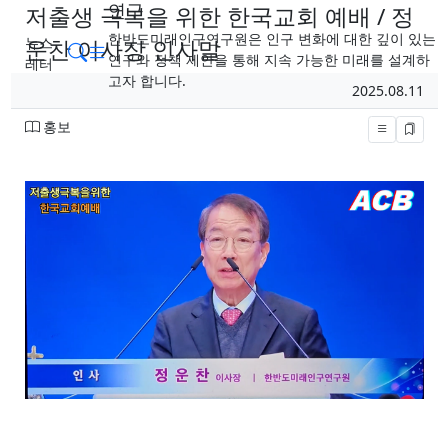
연구
저출생 극복을 위한 한국교회 예배 / 정
한반도미래인구연구원은 인구 변화에 대한 깊이 있는
뉴스
운찬 이사장 인사말
메뉴
검색
연구와 정책 제안을 통해 지속 가능한 미래를 설계하
레터
페이지 정보
고자 합니다.
작성일
2025.08.11
작성자
분류
홍보
본문