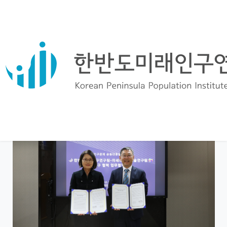
한반도미래인구연구원, 차세대융합기술연구
원과 업무협약 체결
페이지 정보
작성일
2025.08.11
작성자
분류
홍보
본문