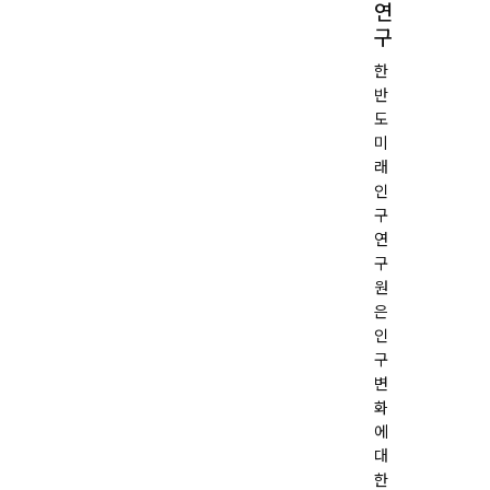
연
구
한
작성일
2025.08.11
반
도
목록
미
래
인
구
연
구
원
은
인
구
변
화
에
대
한