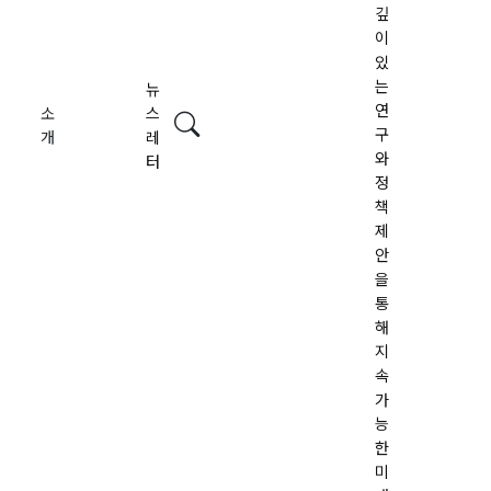
깊
이
있
는
뉴
연
소
스
검색
구
개
레
와
터
정
책
제
안
을
통
해
지
속
가
능
한
미