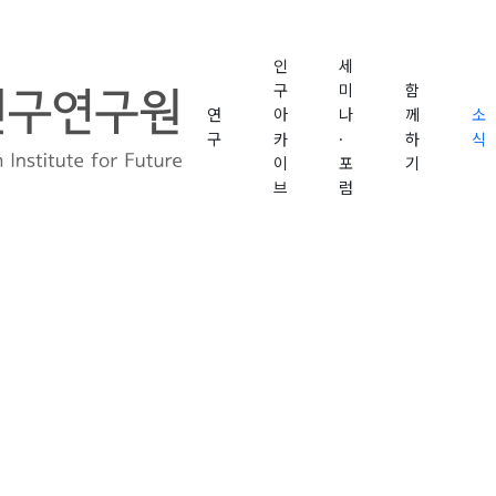
인
세
구
미
함
연
아
나
께
소
구
카
·
하
식
이
포
기
브
럼