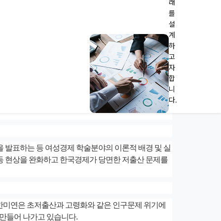
래
를
설
계
하
세 제도 제안 등 양성평등에 헌신한 공로를 인정받아
고
자
합
니
다.
상 및 문화확산, 여성의 사회참여 확대 및 권익증진 등
 발표하는 등 여성경제 학술분야의 이론적 배경 및 실
불평등 현상을 완화하고 한국경제가 당면한 저출산 문제를
 한미연은 초저출산과 고령화와 같은 인구문제 위기에
만들어 나가고 있습니다.