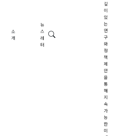
깊
이
있
는
뉴
연
소
스
검색
구
개
레
와
터
정
책
제
안
을
통
해
지
속
가
능
한
미