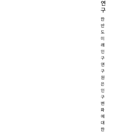
연
( 毎日新聞 2024-
구
한
반
도
작성일
2024.01.31
미
래
목록
인
구
연
구
원
은
인
구
변
화
에
대
한