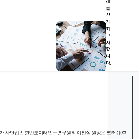
래
를
설
계
하
고
자
합
니
다.
학자이자 사단법인 한반도미래인구연구원의 이인실 원장은 크러쉬(추