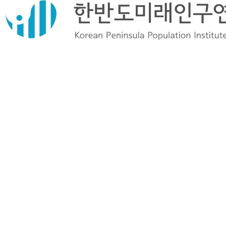
66
인터뷰
年 임대료 10만원… 24시간 어린이집… (조선일보 2026-06-01)
인터
‘반도체 단지’ 유치 공약만으로, 지역소멸 막을 수 있나 (한겨레
65
뷰
2026-05-26)
인터
재혼이 늘어난 것 같다고?…지난해 역대 최저치 (연합뉴스 2026-
64
뷰
05-22)
인
의사도 변호사도 없는 지역 ‘48곳’…국가 존속 위협하는 지방 소멸 ‘악
63
터
순환의 고리’ (아시아투데이 2026…
뷰
인터
"내가 낸 돈 어디에 썼는데" 아무도 모른다...1610조 '깜깜이' 국민연
62
뷰
금 (머니투데이 2026-05-1…
인터
7년 만에 최대 출생아…정책이 낳았나, 에코세대가 낳았나 (중앙선데
61