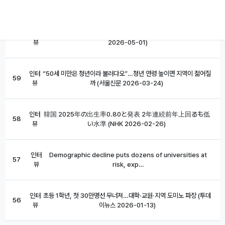
뷰
이 2026-05-02)
인터
기혼자만 챙겼다가…日 저출생 대책이 한국에 던지는 경고 (이데일리
60
뷰
2026-05-01)
인터
“50세 미만은 청년이라 불러다오”…청년 연령 높이면 지역이 젊어질
59
뷰
까 (서울신문 2026-03-24)
인터
韓国 2025年の出生率0.80と発表 2年連続前年上回るも低
58
뷰
い水準 (NHK 2026-02-26)
인터
Demographic decline puts dozens of universities at
57
뷰
risk, exp…
인터
초등 1학년, 첫 30만명선 무너져…대학·교원·지역 도미노 파장 (투데
56
뷰
이뉴스 2026-01-13)