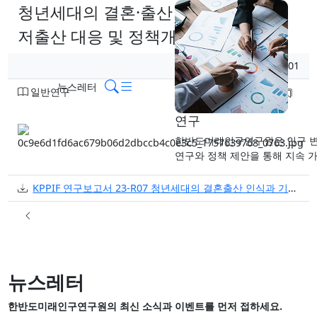
청년세대의 결혼·출산 인식과 기업의
저출산 대응 및 정책개선 방안
페이지 정보
작성일
2025.09.01
작성자
메뉴
검색
뉴스레터
분류
일반연구
본문
연구
한반도미래인구연구원은 인구 변
연구와 정책 제안을 통해 지속 
첨부
KPPIF 연구보고서 23-R07 청년세대의 결혼출산 인식과 기업의 저출산 대응 및 정책 개선 방안.pdf
등
뉴스레터
한반도미래인구연구원의 최신 소식과 이벤트를 먼저 접하세요.