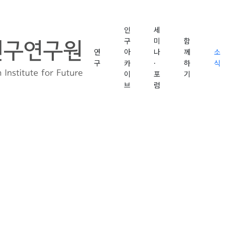
인
세
구
미
함
연
아
나
께
소
정책 방향' 정책대토론회 (한미연 주관)
구
카
·
하
식
이
포
기
브
럼
저출산 위기극복 정책토론회 (한미연 공동주관)
산고령사회 전북 인구포럼 (한미연 주관)
신호 정책으로 해법 찾기' / 이인실 원장 강의
연중기획 인구 3편)' / 이인실 원장 출연