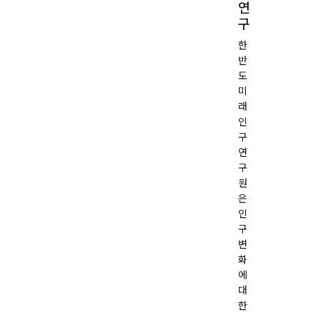
연
구
한
반
도
미
검색어 필수
래
인
검색
구
연
구
원
은
인
구
변
화
에
대
한