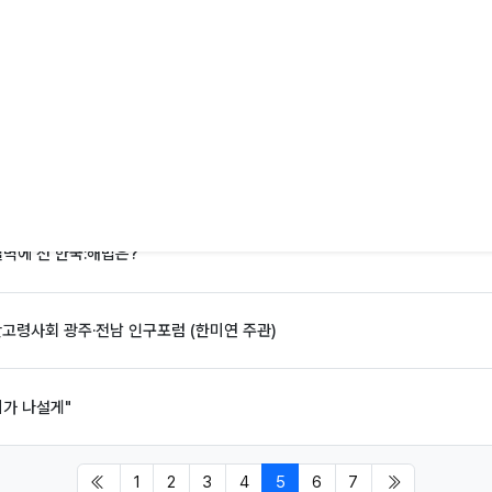
산고령사회 강원 인구포럼 (한미연 주관)
연구원과 업무협약 체결
 한미연 1주년 기념 행사
벽에 선 한국:해법은?'
산고령사회 광주·전남 인구포럼 (한미연 주관)
가 나설게"
첫 페이지
페이지 현재
마지막 페이지/
1
2
3
4
5
6
7