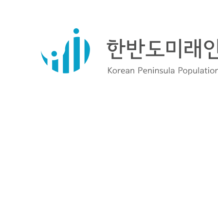
30
공지사항
정기이사회 개최 소집 안내
29
행사안내
'저출산 인구위기에 대응하는 입법·
28
행사안내
국회·정부·자선단체 협력을 통한 
27
행사안내
“인구, 대한민국의 미래다!” 저출
26
홍보
온통 Live 국정과제 '적신호 인구, 청
25
홍보
KBS시사기획 창 '대한민국 인구 재설계(