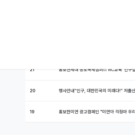
24
행사안내
“인구, 대한민국의 미래다!” 저출
23
홍보
한반도미래인구연구원, 차세대융합기술
22
행사안내
야마다 마사히로 교수 초청 강연 및
21
홍보
연세대 송도국제캠퍼스 RC교육 '인구절
20
행사안내
“인구, 대한민국의 미래다!” 저출
19
홍보
한미연 광고캠페인 "미연아 걱정마 우리