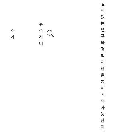
깊
이
있
는
뉴
연
소
스
검색
구
개
레
와
터
정
책
제
안
을
통
해
지
속
가
능
한
미