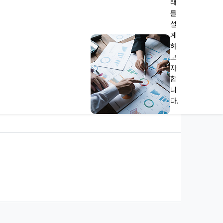
래
를
설
계
하
고
자
합
니
다.
span>