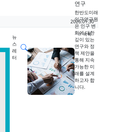
연구
한반도미래
인구연구원
작성일
2026.01.30
은 인구 변
화에 대한
목록
뉴
깊이 있는
스
검색
연구와 정
레
책 제안을
터
통해 지속
가능한 미
래를 설계
하고자 합
니다.