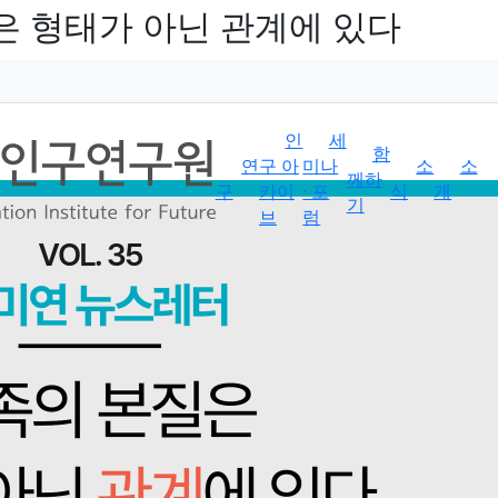
본질은 형태가 아닌 관계에 있다
인
세
함
연
구 아
미나
소
소
께하
구
카이
· 포
식
개
기
브
럼